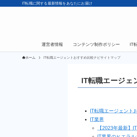
IT転職に関する最新情報をあなたにお届け
運営者情報
コンテンツ制作ポリシー
I
ホーム
IT転職エージェントおすすめ比較ナビサイトマップ
IT転職エージ
IT転職エージェント
IT業界
【2023年最新】
IT業界のヒエラ